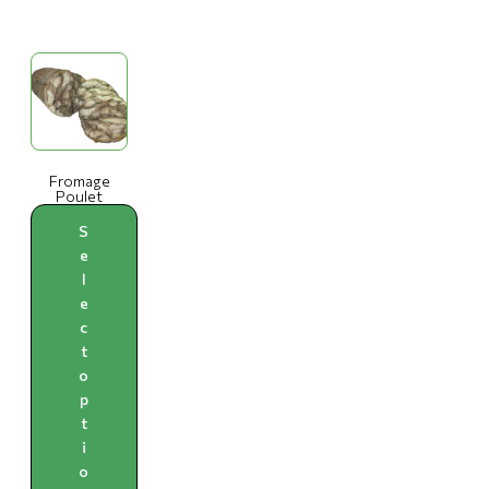
Fromage
Poulet
S
e
l
e
c
t
o
p
t
i
o