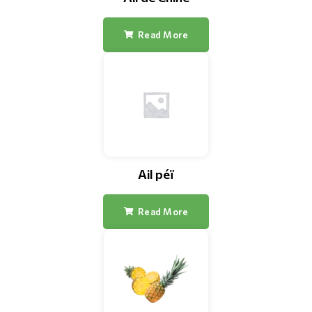
Read More
Ail péï
Read More