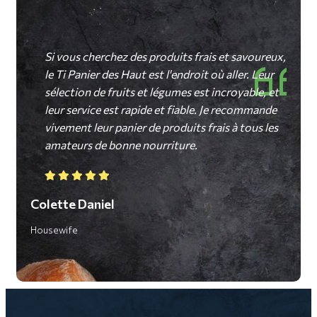
Si vous cherchez des produits frais et savoureux,
L
 et
le Ti Panier des Haut est l'endroit où aller. Leur
d
ison
sélection de fruits et légumes est incroyable, et
H
s.
leur service est rapide et fiable. Je recommande
vivement leur panier de produits frais à tous les
amateurs de bonne nourriture.
Ale
Colette Daniel
Housewife