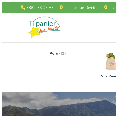
0692 86 06 70
Le Kiosque, Bernica
La 
Porc
(12)
Nos Pan