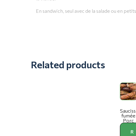
En sandwich, seul avec de la salade ou en peti
Related products
Sauciss
fumée
Porc
R