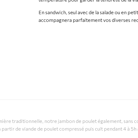
En sandwich, seul avec de la salade ou en petit
accompagnera parfaitement vos diverses rec
ière traditionnelle, notre jambon de poulet également, sans co
partir de viande de poulet compressé puis cuit pendant 4 à 5h