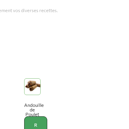
tement vos diverses recettes.
Andouille
de
Poulet
R