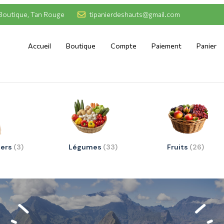
Boutique, Tan Rouge
tipanierdeshauts@gmail.com
Accueil
Boutique
Compte
Paiement
Panier
iers
(3)
Légumes
(33)
Fruits
(26)