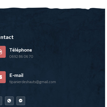
ntact
Téléphone
0692 86 06 70
E-mail
tipanierdeshauts@gmail.com