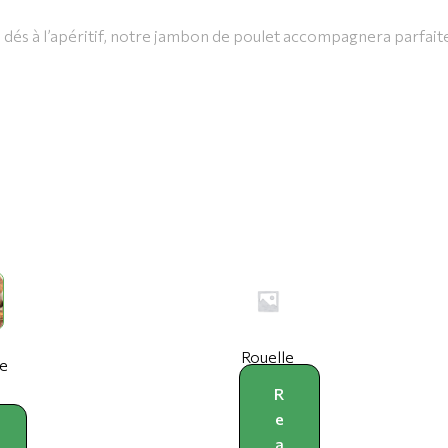
ts dés à l’apéritif, notre jambon de poulet accompagnera parfai
Rouelle
e
R
e
a